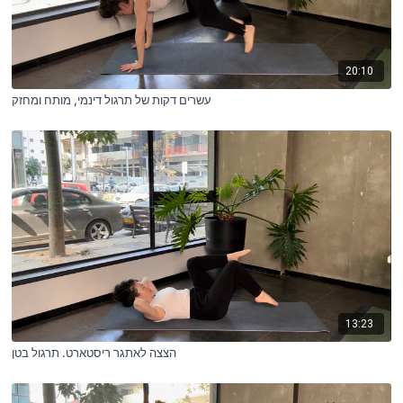
20:10
עשרים דקות של תרגול דינמי, מותח ומחזק
13:23
הצצה לאתגר ריסטארט. תרגול בטן