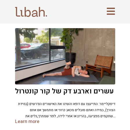
עשרים וארבע דק של קור קונטרול
דיסקליימר: התייעצו עם רופא והשיגו את האישורים הנדרשים (במידת
הצורך), במידה ואתם סובלים מכאב כרוני או מתמשך אם אתם
משתקמים מפציעה, בהריון או אחרי לידה, לפני שמתרך,גלים את
Learn more
השיעור.ההנחיות בשיעור לא מחליפות ייעוץ רפוא