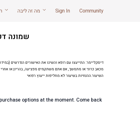
Community
Sign In
מה זה ליבה
הריון ואחרי לידה
שמונה דק׳
דיסקליימר: התייעצו עם רופא והשיגו את האישורים הנדרשים (במידת
מכאב כרוני או מתמשך, אם אתם משתקמים מפציעה, בהריון או אחרי 
השיעור.ההנחיות בשיעור לא מחליפות ייעוץ רפואי
e purchase options at the moment. Come back