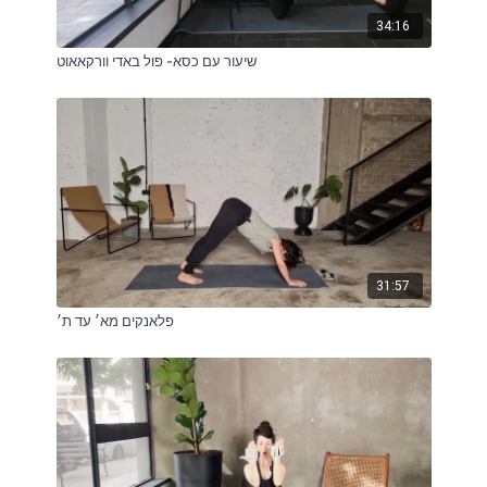
34:16
שיעור עם כסא- פול באדי וורקאאוט
31:57
פלאנקים מא׳ עד ת׳